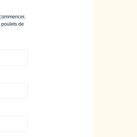
r commencer,
 poulets de